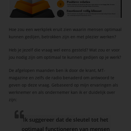
s kan de
e niet
oneren.
ieken
Hoe zou een werkplek eruit zien waarin mensen optimaal
kunnen gedijen, betrokken zijn en met plezier werken?
ische
s worden
Heb je jezelf die vraag wel eens gesteld? Wat zou er voor
kt om
jou nodig zijn om optimaal te kunnen gedijen op je werk?
em
tie te
De afgelopen maanden ben ik door de krant, MT-
elen over
magazine en zelfs de radio benaderd om antwoord te
drag van
geven op deze vraag. Gebaseerd op mijn ervaringen als
zoeker op
werknemer en als ondernemer kan ik er duidelijk over
site.
zijn:
ing
ingcookies
Ik suggereer dat de sleutel tot het
 gebruikt
optimaal functioneren van mensen
oekers te