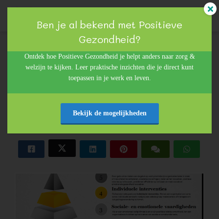
Ben je al bekend met Positieve
Gezondheid?
Sheila Neijman
ngen
Ontdek hoe Positieve Gezondheid je helpt anders naar zorg &
28 juni 2017
welzijn te kijken. Leer praktische inzichten die je direct kunt
 policy
in
Bewust leiderschap
toepassen in je werk en leven.
Een werkplek waar iedereen gedijt
Bekijk de mogelijkheden
oneel
onele
s zijn
kelijk om
bsite te
ken. Ze
 gebruikt
asisfuncties
der deze