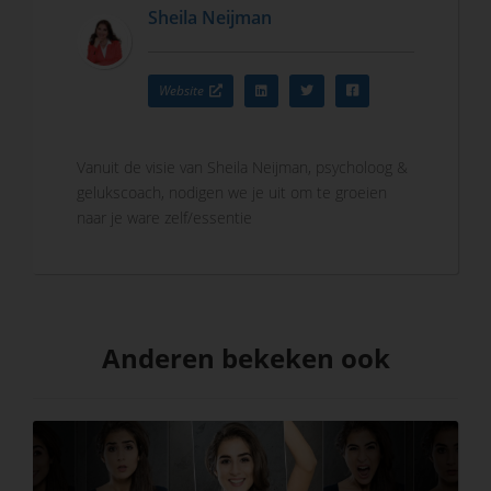
Sheila Neijman
Website
Vanuit de visie van Sheila Neijman, psycholoog &
gelukscoach, nodigen we je uit om te groeien
naar je ware zelf/essentie
Anderen bekeken ook