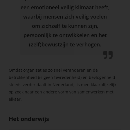
 op de
een emotioneel veilig klimaat heeft,
e. Hierdoor
waarbij mensen zich veilig voelen
 website-
om zichzelf te kunnen zijn,
ren
nte
persoonlijk te ontwikkelen en het
enties
(zelf)bewustzijn te verhogen.
gebaseerd
 gedrag van
ezoeker.
Omdat organisaties zo snel veranderen en de
betrokkenheid (is geen tevredenheid) en bevlogenheid
uren
steeds verder daalt in Nederland, is men klaarblijkelijk
op zoek naar een andere vorm van samenwerken met
elkaar.
Het onderwijs