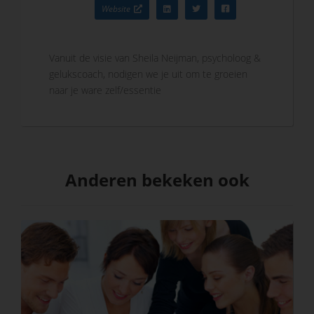
Website
Vanuit de visie van Sheila Neijman, psycholoog &
gelukscoach, nodigen we je uit om te groeien
naar je ware zelf/essentie
Anderen bekeken ook