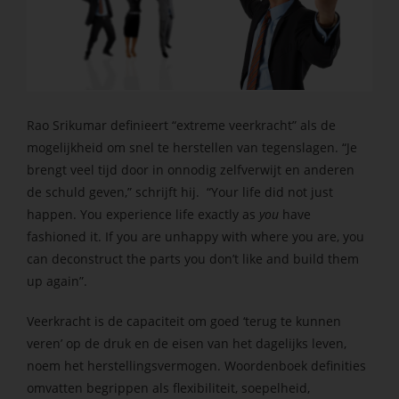
s kan de
e niet
oneren.
ieken
ische
Rao
Srikumar
definieert
“extreme
veerkracht
” als
de
s worden
mogelijkheid
om snel te
herstellen van
tegenslagen
.
“
Je
kt om
brengt
veel tijd door
in
onnodig
zelfverwijt
en
anderen
em
de schuld geven
,” schrijft hij. “Your life did not just
tie te
happen. You experience life exactly as
you
have
elen over
fashioned it. If you are unhappy with where you are, you
drag van
can deconstruct the parts you don’t like and build them
zoeker op
up again”.
site.
Veerkracht is de capaciteit om goed ‘terug te kunnen
ing
veren’ op de druk en de eisen van het dagelijks leven,
ingcookies
noem het herstellingsvermogen. Woordenboek definities
 gebruikt
omvatten begrippen als flexibiliteit, soepelheid,
oekers te