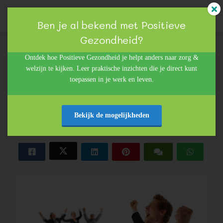
Ben je al bekend met Positieve
Gezondheid?
Sheila Neijman
ngen
Ontdek hoe Positieve Gezondheid je helpt anders naar zorg &
13 november 2015
welzijn te kijken. Leer praktische inzichten die je direct kunt
 policy
in
Geluk op werk
toepassen in je werk en leven.
Veerkracht geeft je vleugels!
Bekijk de mogelijkheden
oneel
onele
s zijn
kelijk om
bsite te
ken. Ze
 gebruikt
asisfuncties
der deze