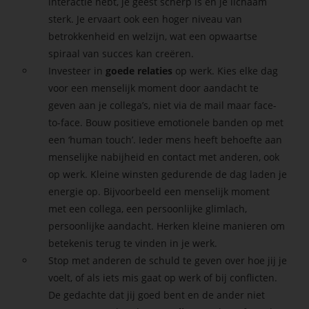
interactie hebt, je geest scherp is en je lichaam
sterk.
Je ervaart ook een hoger niveau van
betrokkenheid en welzijn, wat een opwaartse
spiraal van succes kan creëren.
Investeer in
goede relaties
op werk. Kies elke dag
voor een menselijk moment door aandacht te
geven aan je collega’s, niet via de mail maar face-
to-face. Bouw positieve emotionele banden op met
een ‘human touch’.
Ieder mens heeft behoefte aan
menselijke nabijheid en contact met anderen, ook
op werk.
Kleine winsten gedurende de dag laden je
energie op. Bijvoorbeeld een menselijk moment
met een collega, een persoonlijke glimlach,
persoonlijke aandacht. Herken kleine manieren om
betekenis terug te vinden in je werk.
Stop met anderen de schuld te geven over hoe jij je
voelt, of als iets mis gaat op werk of bij conflicten.
De gedachte dat jij goed bent en de ander niet