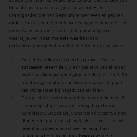
bepaald breinpatroon volgen van attitudes en
vaardigheden die hen helpt om te overleven en gedijen
onder stress. Noem het een overlevingsmechanisme.
Het
ontwikkelen van veerkracht is een persoonlijke reis
waarbij je werkt aan mentale weerbaarheid,
gedachten, gedrag en handelen.
Iedereen kan het doen.
Zie het (werk)leven als een leerproces.
Vier je
successen.
Neem de tijd aan het eind van elke dag
om te bekijken wat goed ging en feliciteer jezelf.
Dit
traint de geest om te zoeken naar succes in plaats
van stil te staan ​​bij negativiteit en ‘falen’.
Durf jezelf te stretchen en denk meer in kansen. Er
is namelijk altijd een andere weg die je bewust
kunt kiezen. Steeds als je weerstand ervaart, als de
dingen niet gaan zoals jij wilt, als je stress ervaart,
neemt je onbewuste het over en volgt haar
automatische patroon. Kies
bewust
voor een