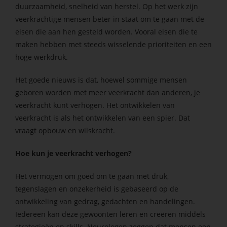
duurzaamheid, snelheid van herstel.
Op het werk zijn
 op de
veerkrachtige mensen beter in staat om te gaan met de
e. Hierdoor
eisen die aan hen gesteld worden. Vooral eisen die te
 website-
maken hebben met steeds wisselende prioriteiten en een
ren
hoge werkdruk.
nte
enties
Het goede nieuws is
dat, hoewel sommige
mensen
gebaseerd
geboren worden met
meer
veerkracht
dan anderen,
je
 gedrag van
veerkracht
kunt verhogen. Het ontwikkelen van
ezoeker.
veerkracht is als het ontwikkelen van een spier. Dat
vraagt opbouw en wilskracht.
uren
Hoe kun je veerkracht verhogen?
Het vermogen om goed om te gaan met druk,
tegenslagen en onzekerheid is gebaseerd op de
ontwikkeling van gedrag, gedachten en handelingen.
Iedereen kan deze gewoonten leren en creëren middels
strategieën en skills.
Neurologen zeggen dat mensen een