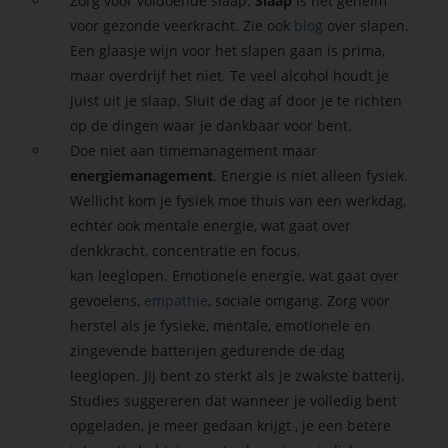
Zorg voor voldoende slaap.
Slaap
is het geheim
voor gezonde veerkracht. Zie ook
blog
over slapen.
Een glaasje wijn voor het slapen gaan is prima,
maar overdrijf het niet. Te veel alcohol houdt je
juist uit je slaap. Sluit de dag af door je te richten
op de dingen waar je dankbaar voor bent.
Doe niet aan timemanagement maar
energiemanagement
. Energie is niet alleen fysiek.
Wellicht kom je fysiek moe thuis van een werkdag,
echter ook mentale energie, wat gaat over
denkkracht, concentratie en focus,
kan leeglopen. Emotionele energie, wat gaat over
gevoelens,
empathie
, sociale omgang. Zorg voor
herstel als je fysieke, mentale, emotionele en
zingevende batterijen gedurende de dag
leeglopen. Jij bent zo sterkt als je zwakste batterij.
Studies suggereren dat wanneer je volledig bent
opgeladen, je meer gedaan krijgt , je een betere