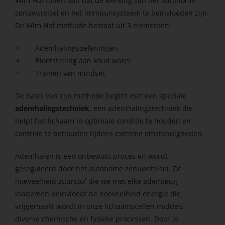
Wim Hof tonen aan dat de werking van het autonome
 op de
zenuwstelsel en het immuunsysteem te beïnvloeden zijn.
e. Hierdoor
De Wim Hof methode bestaat uit 3 elementen:
 website-
ren
Ademhalingsoefeningen,
nte
Blootstelling aan koud water
enties
Trainen van mindset
gebaseerd
 gedrag van
De basis van zijn methode begint met een speciale
ezoeker.
ademhalingstechniek,
een ademhalingstechniek die
helpt het lichaam in optimale conditie te houden en
controle te behouden tijdens extreme omstandigheden.
uren
Ademhalen is een onbewust proces en wordt
gereguleerd door het autonome zenuwstelsel. De
hoeveelheid zuurstof die we met elke ademteug
inademen beïnvloedt de hoeveelheid energie die
vrijgemaakt wordt in onze lichaamscellen middels
diverse chemische en fysieke processen. Door je