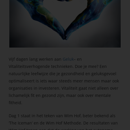
s kan de
e niet
oneren.
ieken
ische
s worden
kt om
em
Vijf dagen lang werken aan
Geluk
– en
tie te
Vitaliteitsverhogende technieken. Doe je mee? Een
elen over
natuurlijke leefwijze die je gezondheid en geluksgevoel
drag van
optimaliseert is iets waar steeds meer mensen maar ook
zoeker op
organisaties in investeren. Vitaliteit gaat niet alleen over
site.
lichamelijk fit en gezond zijn, maar ook over mentale
fitheid.
ing
ingcookies
Dag 1 staat in het teken van Wim Hof, beter bekend als
 gebruikt
‘The Iceman’ en de Wim Hof Methode. De resultaten van
oekers te