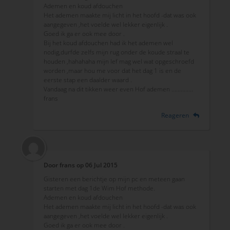
Ademen en koud afdouchen
Het ademen maakte mij licht in het hoofd -dat was ook
aangegeven ,het voelde wel lekker eigenlijk .
Goed ik ga er ook mee door .
Bij het koud afdouchen had ik het ademen wel
nodig,durfde zelfs mijn rug onder de koude straal te
houden ,hahahaha mijn lef mag wel wat opgeschroefd
worden ,maar hou me voor dat het dag 1 is en de
eerste stap een daalder waard .
Vandaag na dit tikken weer even Hof ademen ..............
frans
Reageren
Door
frans
op
06 Jul 2015
Gisteren een berichtje op mijn pc en meteen gaan
starten met dag 1de Wim Hof methode.
Ademen en koud afdouchen
Het ademen maakte mij licht in het hoofd -dat was ook
aangegeven ,het voelde wel lekker eigenlijk .
Goed ik ga er ook mee door .