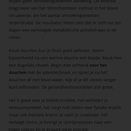
vrijwel geen ontstekingseiwitten aanwezig. Dit doordat
(nog) meer van het ‘stresshormoon’ cortisol in het bloed
circuleerde, die het aantal ontstekingseiwitten
onderdrukte. De resultaten lieten zien dat er zelfs na zes
dagen een verhoogde metabolische activiteit was in de
cellen.
Koud douchen kun je thuis goed oefenen. Neem
bijvoorbeeld na een warme douche een koude. Maak hier
een dagelijks ritueel. Begin elke ochtend
voor het
douchen
met de ademtechniek, en spoel je na het
douchen af met koud water. Kijk of je dit steeds langer
kunt volhouden. De gezondheidsvoordelen zijn groot.
Het is goed voor je bloedcirculatie, het verbetert je
immuunsysteem, het zorgt niet alleen voor fysieke kracht,
maar ook mentale kracht, je voelt je creatiever, het
verlaagt stress, je brengt je sportprestaties naar een
hoger niveau en je ervaart meer energie.