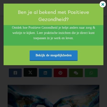
Ben je al bekend met Positieve
Gezondheid?
Sheila Neijman
ngen
Ontdek hoe Positieve Gezondheid je helpt anders naar zorg &
welzijn te kijken. Leer praktische inzichten die je direct kunt
 policy
05 juli 2015
in
Geluk op werk
toepassen in je werk en leven.
Happy Challenge dag 1: De Wim Hof
methode!
Bekijk de mogelijkheden
oneel
onele
s zijn
kelijk om
bsite te
ken. Ze
 gebruikt
asisfuncties
der deze