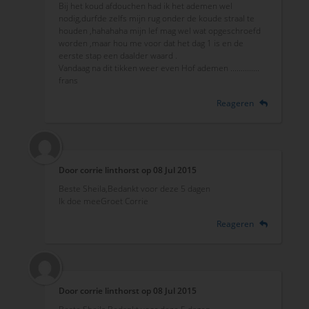
Bij het koud afdouchen had ik het ademen wel
nodig,durfde zelfs mijn rug onder de koude straal te
houden ,hahahaha mijn lef mag wel wat opgeschroefd
worden ,maar hou me voor dat het dag 1 is en de
eerste stap een daalder waard .
Vandaag na dit tikken weer even Hof ademen ..............
frans
Reageren
Door
corrie linthorst
op
08 Jul 2015
Beste Sheila,Bedankt voor deze 5 dagen
Ik doe meeGroet Corrie
Reageren
Door
corrie linthorst
op
08 Jul 2015