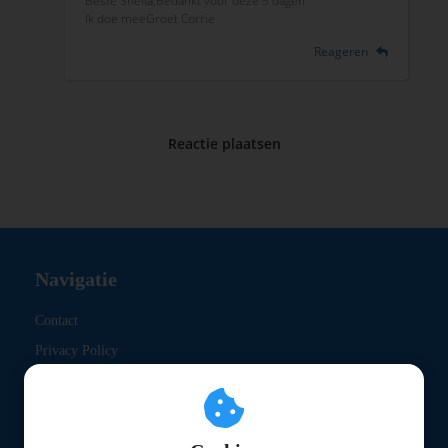
Beste Sheila,Bedankt voor deze 5 dagen
Ik doe meeGroet Corrie
Reageren
Reactie plaatsen
Navigatie
Contact
Privacy Policy
Algemene voorwaarden
Klachtenregeling